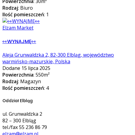
Powierzchnia
: 30m²
Rodzaj
: Biuro
Ilość pomieszczeń
: 1
Elzam Market
👀WYNAJMĘ👀
Aleja Grunwaldzka 2, 82-300 Elbląg, województwo
warmińsko-mazurskie, Polska
Dodane 15 lipca 2025
Powierzchnia
: 550m²
Rodzaj
: Magazyn
Ilość pomieszczeń
: 4
Oddział Elbląg
ul. Grunwaldzka 2
82 – 300 Elbląg
tel./fax 55 236 86 79
elzam@elzam.pl