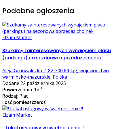
Podobne ogłoszenia
Elzam Market
Szukamy zainteresowanych wynajęciem placu
(parkingu) na sezonową sprzedaż choinek.
Aleja Grunwaldzka 2, 82-300 Elbląg, województwo
warmińsko-mazurskie, Polska
Dodane 22 października 2025
Powierzchnia
: 1m²
Rodzaj
: Plac
Ilość pomieszczeń
: 0
Elzam Market
‼️ Lokal usługowy w świetnej cenie ‼️